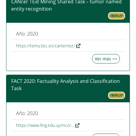
CANcer TExt Mining Shared Task – tumor named
entity recognition
IBERLEF
Año: 2020
https://temu.bsc.es/cantemist/
Ver más >>
FACT 2020: Factuality Analysis and Classification
Task
IBERLEF
Año: 2020
https://www.fing.edu.uy/inco/…