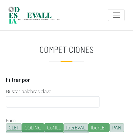
Pasar al contenido principal
COMPETICIONES
Filtrar por
Buscar palabras clave
Foro
CLEF
COLING
CoNLL
IberEVAL
IberLEF
PAN