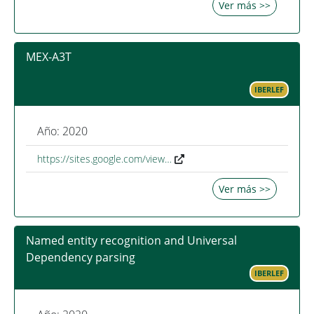
Ver más >>
MEX-A3T
IBERLEF
Año: 2020
https://sites.google.com/view…
Ver más >>
Named entity recognition and Universal
Dependency parsing
IBERLEF