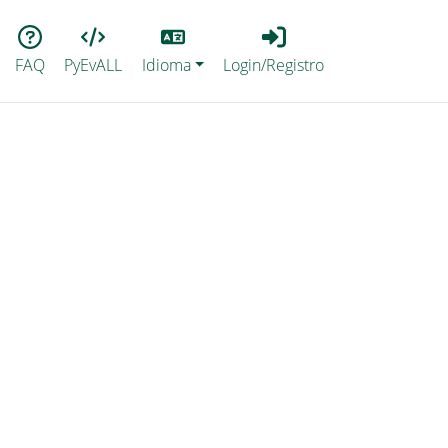
Lang
Login_Registro
FAQ
PyEvALL
Idioma
Login/Registro