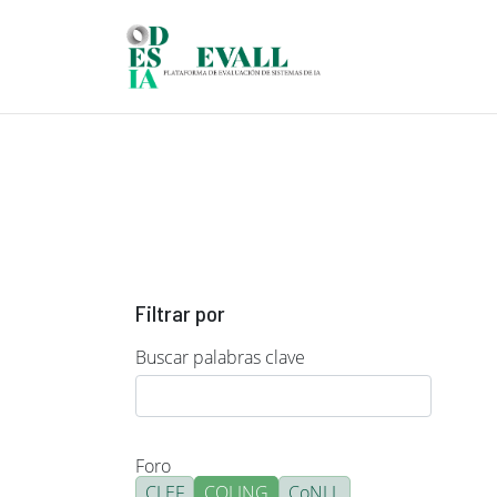
Pasar al contenido principal
Filtrar por
Buscar palabras clave
Foro
CLEF
COLING
CoNLL