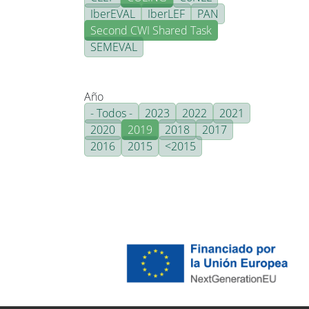
IberEVAL
IberLEF
PAN
Second CWI Shared Task
SEMEVAL
Año
- Todos -
2023
2022
2021
2020
2019
2018
2017
2016
2015
<2015