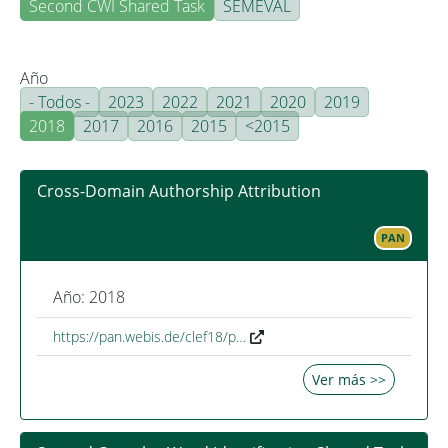
Second CWI Shared Task
SEMEVAL
Año
- Todos -
2023
2022
2021
2020
2019
2018
2017
2016
2015
<2015
Cross-Domain Authorship Attribution
PAN
Año: 2018
https://pan.webis.de/clef18/p…
Ver más >>