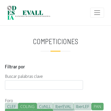
Pasar al contenido principal
COMPETICIONES
Filtrar por
Buscar palabras clave
Foro
CLEF
COLING
CoNLL
IberEVAL
IberLEF
PAN