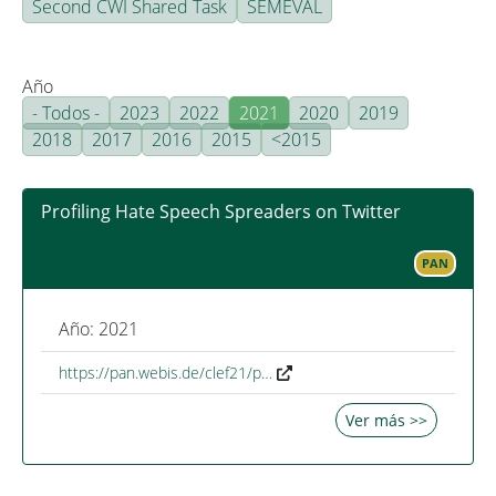
Second CWI Shared Task
SEMEVAL
Año
- Todos -
2023
2022
2021
2020
2019
2018
2017
2016
2015
<2015
Profiling Hate Speech Spreaders on Twitter
PAN
Año: 2021
https://pan.webis.de/clef21/p…
Ver más >>