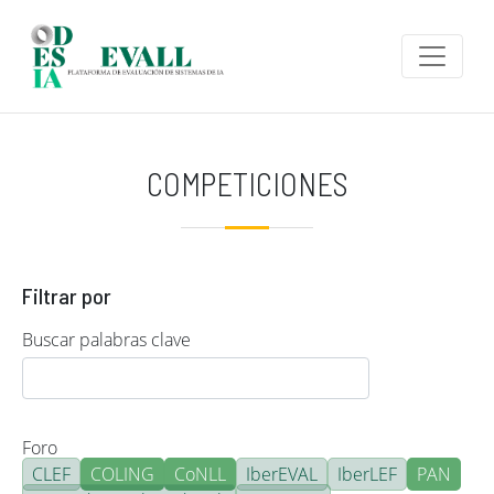
Pasar al contenido principal
COMPETICIONES
Filtrar por
Buscar palabras clave
Foro
CLEF
COLING
CoNLL
IberEVAL
IberLEF
PAN