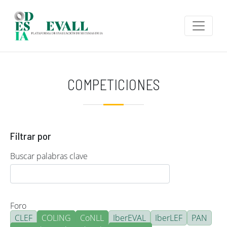
Pasar al contenido principal
COMPETICIONES
Filtrar por
Buscar palabras clave
Foro
CLEF
COLING
CoNLL
IberEVAL
IberLEF
PAN