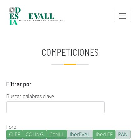
Pasar al contenido principal
COMPETICIONES
Filtrar por
Buscar palabras clave
Foro
CLEF
COLING
CoNLL
IberEVAL
IberLEF
PAN