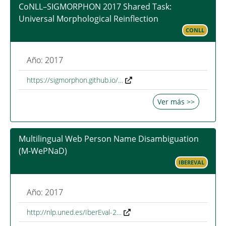
CoNLL–SIGMORPHON 2017 Shared Task:
Universal Morphological Reinflection
CONLL
Año: 2017
https://sigmorphon.github.io/…
Ver más >>
Multilingual Web Person Name Disambiguation
(M-WePNaD)
IBEREVAL
Año: 2017
http://nlp.uned.es/IberEval-2…