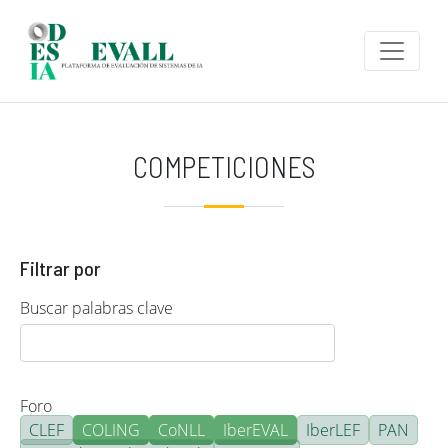
Pasar al contenido principal
COMPETICIONES
Filtrar por
Buscar palabras clave
Foro
CLEF
COLING
CoNLL
IberEVAL
IberLEF
PAN