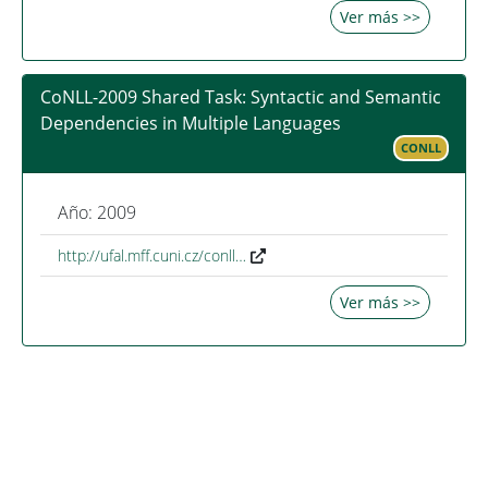
Ver más >>
CoNLL-2009 Shared Task: Syntactic and Semantic
Dependencies in Multiple Languages
CONLL
Año: 2009
http://ufal.mff.cuni.cz/conll…
Ver más >>