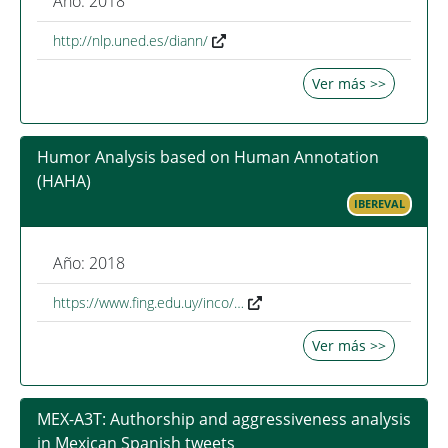
Año: 2018
http://nlp.uned.es/diann/
Ver más >>
Humor Analysis based on Human Annotation
(HAHA)
IBEREVAL
Año: 2018
https://www.fing.edu.uy/inco/…
Ver más >>
MEX-A3T: Authorship and aggressiveness analysis
in Mexican Spanish tweets