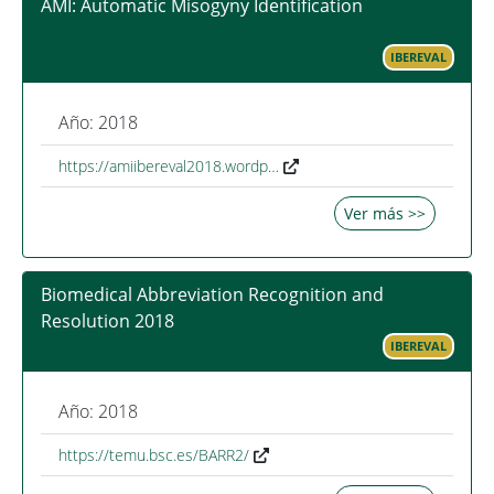
AMI: Automatic Misogyny Identification
IBEREVAL
Año: 2018
https://amiibereval2018.wordp…
Ver más >>
Biomedical Abbreviation Recognition and
Resolution 2018
IBEREVAL
Año: 2018
https://temu.bsc.es/BARR2/