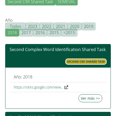
Second CWI Shared Task
SEMEVAL
Año
- Todos -
2023
2022
2021
2020
2019
2018
2017
2016
2015
<2015
Second Complex Word Identification Shared Task
SECOND CWI SHARED TASK
Año: 2018
https://sites.google.com/view…
Ver más >>