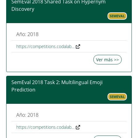
SemEval 2018 Shared Task on Hypernym
Discovery
SEMEVAL
Año: 2018
https://competitions.codalab…
Ver más >>
SemEval 2018 Task 2: Multilingual Emoji
Prediction
SEMEVAL
Año: 2018
https://competitions.codalab…