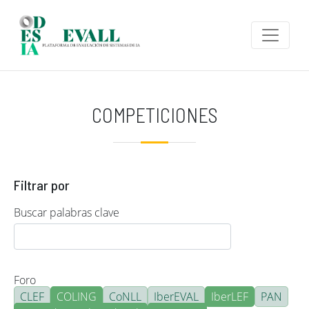
Pasar al contenido principal
COMPETICIONES
Filtrar por
Buscar palabras clave
Foro
CLEF
COLING
CoNLL
IberEVAL
IberLEF
PAN