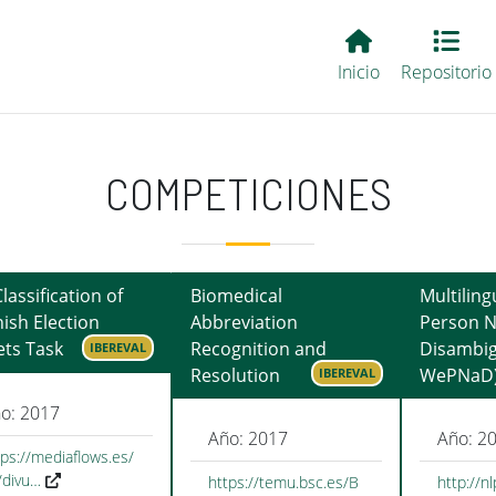
Main EvALL
Inicio
Repositorio
COMPETICIONES
Classification of
Biomedical
Multilin
ish Election
Abbreviation
Person 
ts Task
Recognition and
Disambig
IBEREVAL
Resolution
WePNaD
IBEREVAL
o: 2017
Año: 2017
Año: 2
tps://mediaflows.es/
/divu…
https://temu.bsc.es/B
http://n