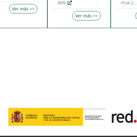
ARR/
rEval-2…
Ver más >>
Ver más >>