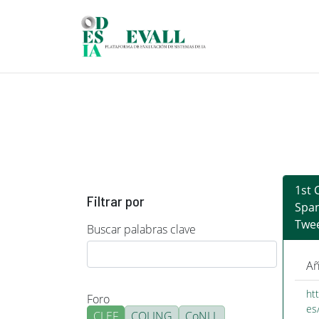
Pasar al contenido principal
1st 
Filtrar por
Span
Twee
Buscar palabras clave
Añ
ht
Foro
es
CLEF
COLING
CoNLL