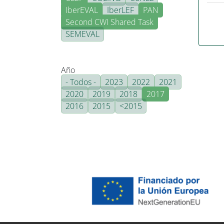
IberEVAL
IberLEF
PAN
Second CWI Shared Task
SEMEVAL
Año
- Todos -
2023
2022
2021
2020
2019
2018
2017
2016
2015
<2015