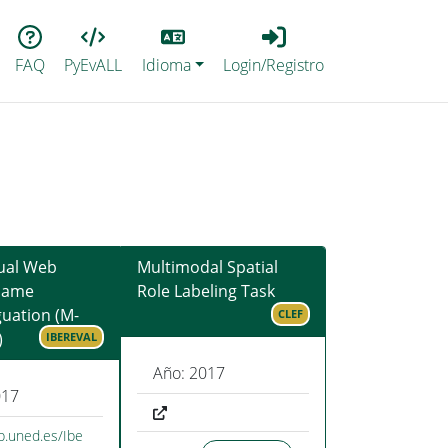
Lang
Login_Registro
FAQ
PyEvALL
Idioma
Login/Registro
gual Web
Multimodal Spatial
Name
Role Labeling Task
uation (M-
CLEF
)
IBEREVAL
Año: 2017
017
lp.uned.es/Ibe