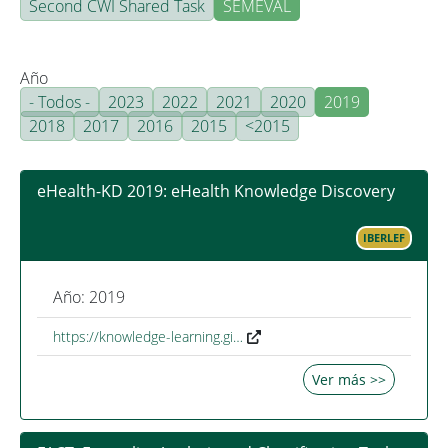
Second CWI Shared Task
SEMEVAL
Año
- Todos -
2023
2022
2021
2020
2019
2018
2017
2016
2015
<2015
eHealth-KD 2019: eHealth Knowledge Discovery
IBERLEF
Año: 2019
https://knowledge-learning.gi…
Ver más >>