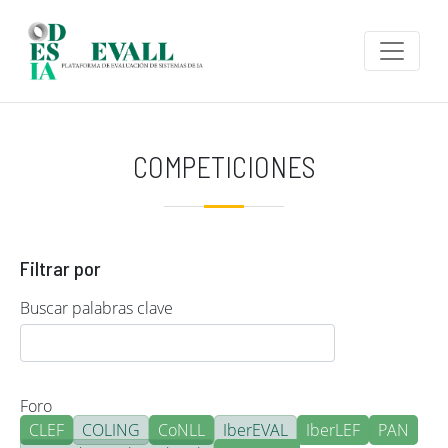
Pasar al contenido principal
COMPETICIONES
Filtrar por
Buscar palabras clave
Foro
CLEF
COLING
CoNLL
IberEVAL
IberLEF
PAN