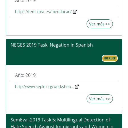
Año: 2019
https://temu.bsc.es/meddocan/
Ver más >>
NEGES 2019 Task: Negation in Spanish
IBERLEF
Año: 2019
http://www.sepln.org/workshop…
Ver más >>
SemEval-2019 Task 5: Multilingual Detection of
Hate Speech Against Immigrants and Women in