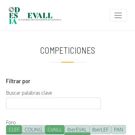
Pasar al contenido principal
COMPETICIONES
Filtrar por
Buscar palabras clave
Foro
CLEF
COLING
CoNLL
IberEVAL
IberLEF
PAN