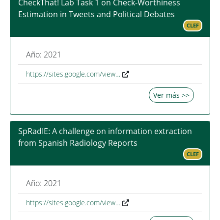
CheckThat! Lab Task 1 on Check-Worthiness
Estimation in Tweets and Political Debates
CLEF
Año: 2021
https://sites.google.com/view…
Ver más >>
SpRadIE: A challenge on information extraction
from Spanish Radiology Reports
CLEF
Año: 2021
https://sites.google.com/view…