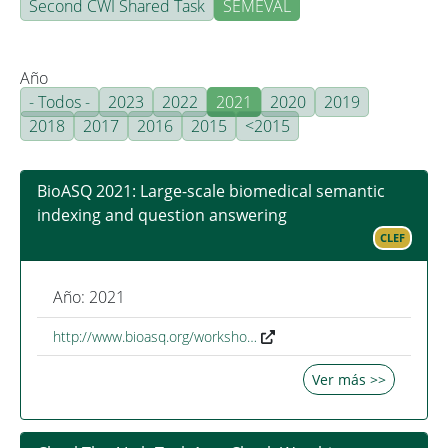
Second CWI Shared Task
SEMEVAL
Año
- Todos -
2023
2022
2021
2020
2019
2018
2017
2016
2015
<2015
BioASQ 2021: Large-scale biomedical semantic
indexing and question answering
CLEF
Año: 2021
http://www.bioasq.org/worksho…
Ver más >>