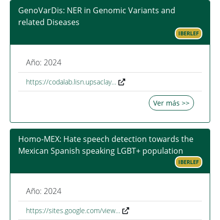
GenoVarDis: NER in Genomic Variants and
related Diseases
IBERLEF
Año: 2024
https://codalab.lisn.upsaclay…
Ver más >>
Homo-MEX: Hate speech detection towards the
Mexican Spanish speaking LGBT+ population
IBERLEF
Año: 2024
https://sites.google.com/view…