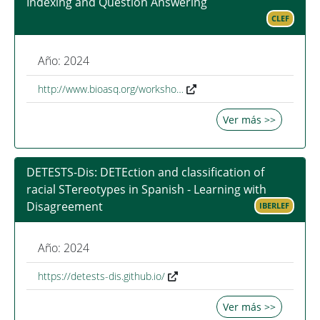
Indexing and Question Answering
CLEF
Año: 2024
http://www.bioasq.org/worksho…
Ver más >>
DETESTS-Dis: DETEction and classification of
racial STereotypes in Spanish - Learning with
Disagreement
IBERLEF
Año: 2024
https://detests-dis.github.io/
Ver más >>