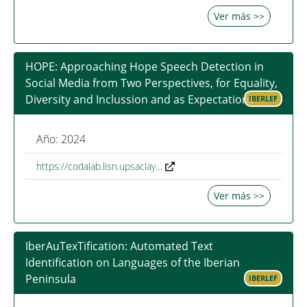
Ver más >>
HOPE: Approaching Hope Speech Detection in
Social Media from Two Perspectives, for Equality,
Diversity and Inclussion and as Expectations
IBERLEF
Año: 2024
https://codalab.lisn.upsaclay…
Ver más >>
IberAuTexTification: Automated Text
Identification on Languages of the Iberian
Peninsula
IBERLEF