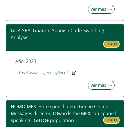
Ver más >>
GUA-SPA: Guarani-Spanish Code-Switching
Analysis
IBERLEF
Año: 2023
https://www.fing.edu.uy/inco/…
Ver más >>
HOMO-MEX: Hate speech detection in Online
Messages directed tOwards the MEXican spanish
speaking LGBTQ+ population
IBERLEF