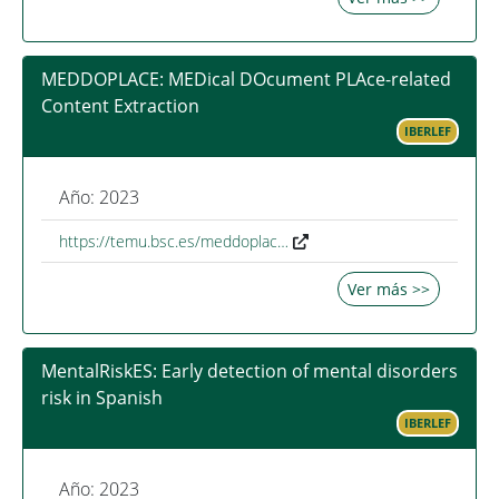
MEDDOPLACE: MEDical DOcument PLAce-related
Content Extraction
IBERLEF
Año: 2023
https://temu.bsc.es/meddoplac…
Ver más >>
MentalRiskES: Early detection of mental disorders
risk in Spanish
IBERLEF
Año: 2023