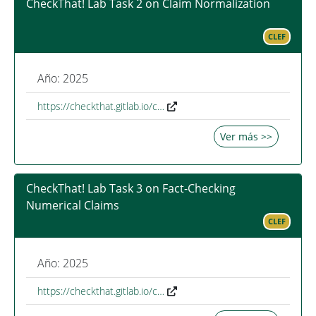
CheckThat! Lab Task 2 on Claim Normalization
CLEF
Año: 2025
https://checkthat.gitlab.io/c…
Ver más >>
CheckThat! Lab Task 3 on Fact-Checking
Numerical Claims
CLEF
Año: 2025
https://checkthat.gitlab.io/c…