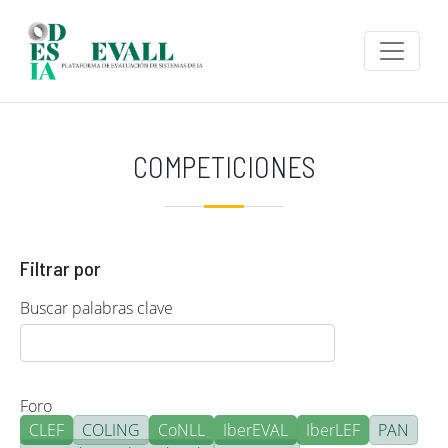
Pasar al contenido principal
COMPETICIONES
Filtrar por
Buscar palabras clave
Foro
CLEF
COLING
CoNLL
IberEVAL
IberLEF
PAN