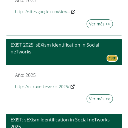
Año: 2025
https://sites.google.com/view…
Ver más >>
EXIST 2025: sEXism Identification in Social
neTworks
CLEF
Año: 2025
https://nlp.uned.es/exist2025/
Ver más >>
EXIST: sEXism Identification in Social neTworks
2025