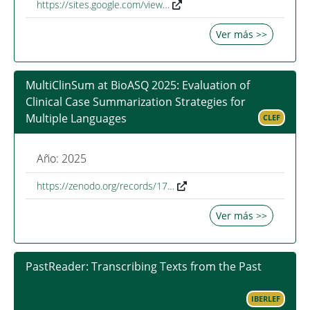
https://sites.google.com/view…
Ver más >>
MultiClinSum at BioASQ 2025: Evaluation of
Clinical Case Summarization Strategies for
Multiple Languages
CLEF
Año: 2025
https://zenodo.org/records/17…
Ver más >>
PastReader: Transcribing Texts from the Past
IBERLEF