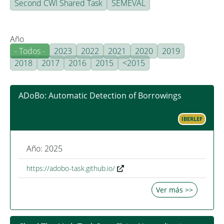
Second CWI Shared Task
SEMEVAL
Año
- Todos -
2023
2022
2021
2020
2019
2018
2017
2016
2015
<2015
ADoBo: Automatic Detection of Borrowings
IBERLEF
Año: 2025
https://adobo-task.github.io/
Ver más >>