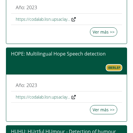
Año: 2023
https://codalab.lisn.upsaclay…
Ver más >>
HOPE: Multilingual Hope Speech detection
IBERLEF
Año: 2023
https://codalab.lisn.upsaclay…
Ver más >>
HUHU: HUrtful HUmour - Detection of humour