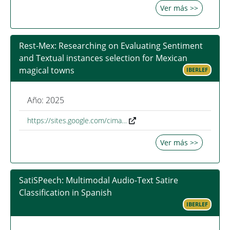
Ver más >>
Rest-Mex: Researching on Evaluating Sentiment
and Textual instances selection for Mexican
magical towns
IBERLEF
Año: 2025
https://sites.google.com/cima…
Ver más >>
SatiSPeech: Multimodal Audio-Text Satire
Classification in Spanish
IBERLEF