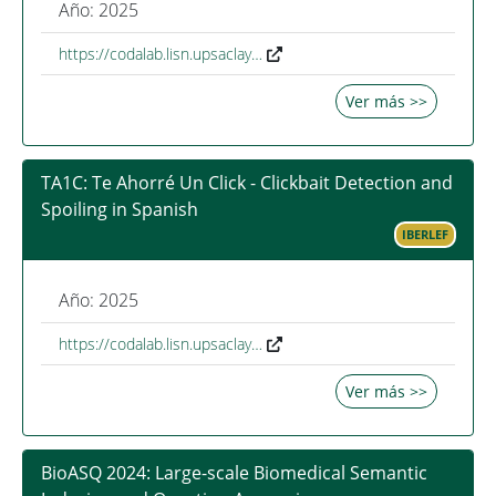
Año: 2025
https://codalab.lisn.upsaclay…
Ver más >>
TA1C: Te Ahorré Un Click - Clickbait Detection and
Spoiling in Spanish
IBERLEF
Año: 2025
https://codalab.lisn.upsaclay…
Ver más >>
BioASQ 2024: Large-scale Biomedical Semantic