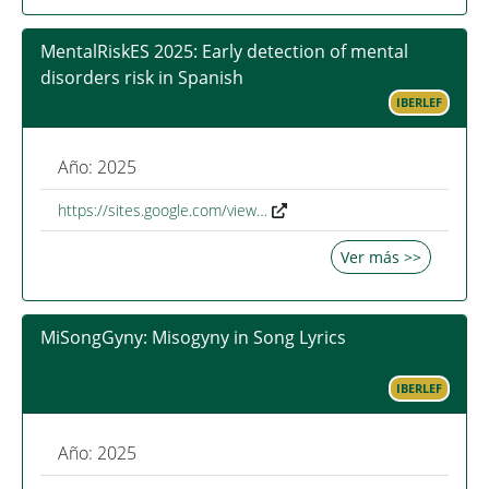
MentalRiskES 2025: Early detection of mental
disorders risk in Spanish
IBERLEF
Año: 2025
https://sites.google.com/view…
Ver más >>
MiSongGyny: Misogyny in Song Lyrics
IBERLEF
Año: 2025