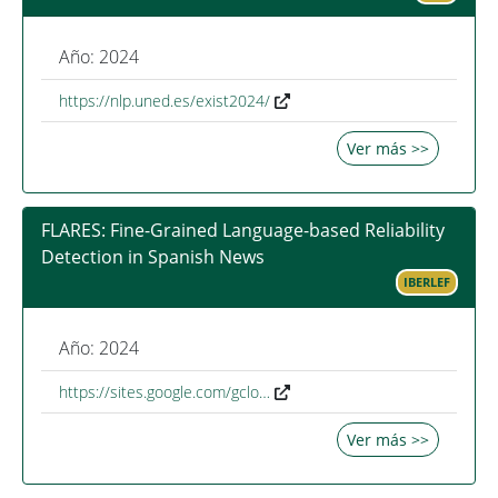
Año: 2024
https://nlp.uned.es/exist2024/
Ver más >>
FLARES: Fine-Grained Language-based Reliability
Detection in Spanish News
IBERLEF
Año: 2024
https://sites.google.com/gclo…
Ver más >>