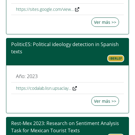
https://sites.google.com/view…
Ver más >>
PoliticES: Political ideology detection in Spanish
texts
IBERLEF
Año: 2023
https://codalab.lisn.upsaclay…
Ver más >>
Rest-Mex 2023: Research on Sentiment Analysis
Task for Mexican Tourist Texts