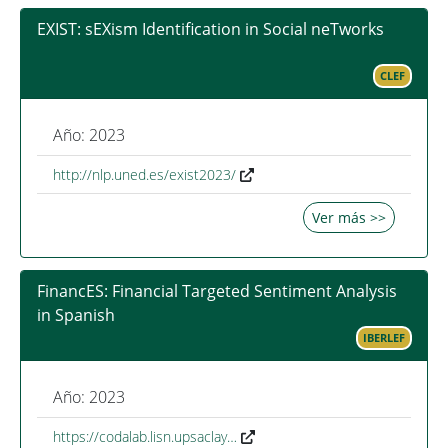
EXIST: sEXism Identification in Social neTworks
CLEF
Año: 2023
http://nlp.uned.es/exist2023/
Ver más >>
FinancES: Financial Targeted Sentiment Analysis
in Spanish
IBERLEF
Año: 2023
https://codalab.lisn.upsaclay…