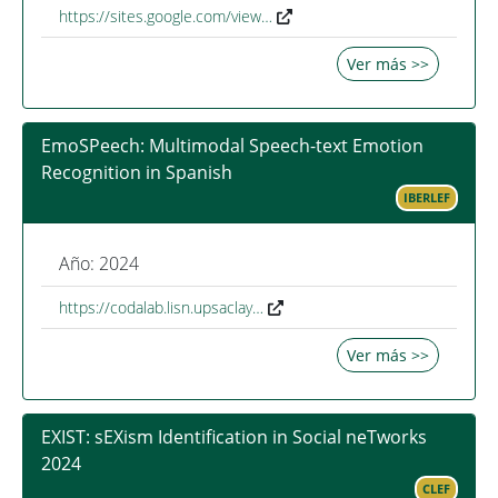
https://sites.google.com/view…
Ver más >>
EmoSPeech: Multimodal Speech-text Emotion
Recognition in Spanish
IBERLEF
Año: 2024
https://codalab.lisn.upsaclay…
Ver más >>
EXIST: sEXism Identification in Social neTworks
2024
CLEF