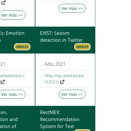
…
Ver más >>
Ver más >>
s: Emotion
EXIST: Sexism
n
detection in Twitter
IBERLEF
IBERLEF
021
Año: 2021
competitions.c
http://nlp.uned.es/exi
st2021/
Ver más >>
Ver más >>
ion,
RestMEX:
ation and
Recommendation
ation of
System for Text