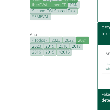
IberEVAL
IberLEF
PAN
Second CWI Shared Task
SEMEVAL
DETO
toxic
Año
- Todos -
2023
2022
2021
2020
2019
2018
2017
2016
2015
<2015
Añ
htt
wi
Fake
dete