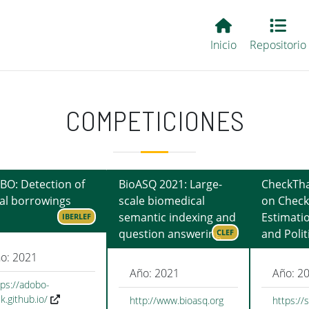
Main EvALL
Inicio
Repositorio
COMPETICIONES
O: Detection of
BioASQ 2021: Large-
CheckTha
cal borrowings
scale biomedical
on Check
semantic indexing and
Estimati
IBERLEF
question answering
and Polit
CLEF
o: 2021
Año: 2021
Año: 2
tps://adobo-
k.github.io/
http://www.bioasq.org
https://