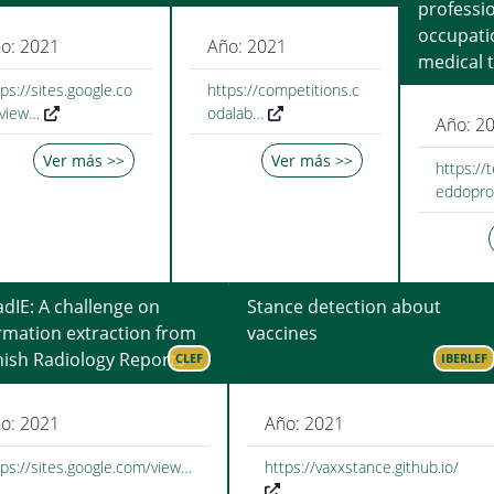
professi
occupati
o: 2021
Año: 2021
medical t
ps://sites.google.co
https://competitions.c
view…
odalab…
Año: 2
Ver más >>
Ver más >>
https://
eddopro
dIE: A challenge on
Stance detection about
rmation extraction from
vaccines
ish Radiology Reports
CLEF
IBERLEF
o: 2021
Año: 2021
tps://sites.google.com/view…
https://vaxxstance.github.io/