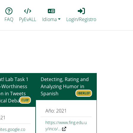
Lang
Login_Registro
FAQ
PyEvALL
Idioma
Login/Registro
t! Lab Task 1
Detecting, Rating and
-Worthiness
Analyzing Humor in
on in Tweets
Spanish
IBERLEF
ical Debates
CLEF
Año: 2021
021
https://www.fing.edu.u
y/inco/…
sites.google.co