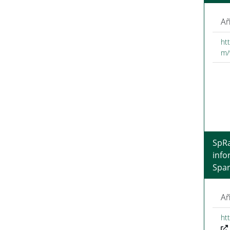
Añ
htt
m/
SpRa
info
Span
Añ
ht