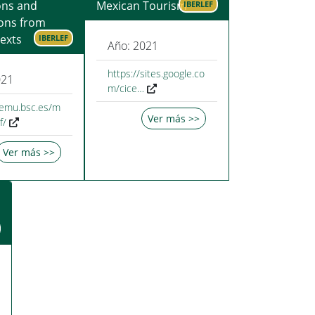
ons and
Mexican Tourism
IBERLEF
ons from
exts
IBERLEF
Año: 2021
https://sites.google.co
021
m/cice…
temu.bsc.es/m
Ver más >>
f/
Ver más >>