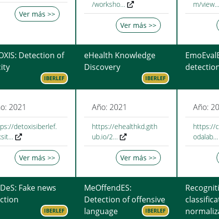
/worksho…
m/view
Ver más >>
Ver más >>
XIS: Detection of
eHealth Knowledge
EmoEvalE
ity
Discovery
detectio
IBERLEF
IBERLEF
o: 2021
Año: 2021
Año: 2
ps://detoxisiberlef.
https://ehealthkd.gith
https://
xsit…
ub.io/2…
odalab…
Ver más >>
Ver más >>
DeS: Fake news
MeOffendES:
Recognit
ction
Detection of offensive
classific
language
normaliz
IBERLEF
IBERLEF