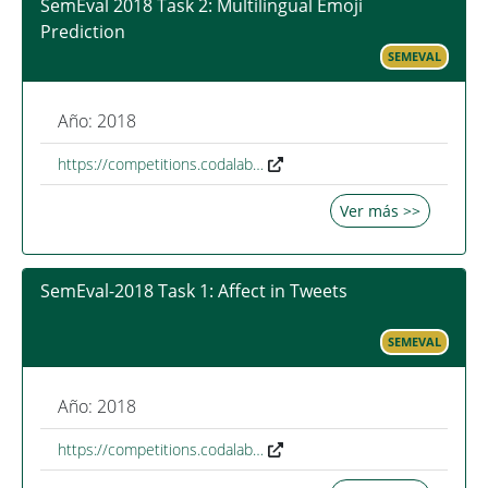
SemEval 2018 Task 2: Multilingual Emoji
Prediction
SEMEVAL
Año: 2018
https://competitions.codalab…
Ver más >>
SemEval-2018 Task 1: Affect in Tweets
SEMEVAL
Año: 2018
https://competitions.codalab…