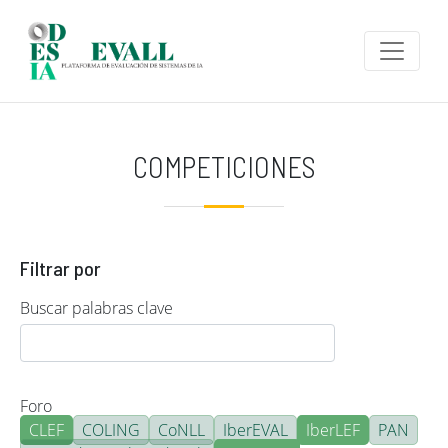
Pasar al contenido principal
COMPETICIONES
Filtrar por
Buscar palabras clave
Foro
CLEF
COLING
CoNLL
IberEVAL
IberLEF
PAN