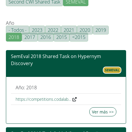
Second CWI Shared Task
SEMEVAL
Año
- Todos -
2023
2022
2021
2020
2019
2018
2017
2016
2015
<2015
SemEval 2018 Shared Task on Hypernym
Discovery
SEMEVAL
Año: 2018
https://competitions.codalab…
Ver más >>