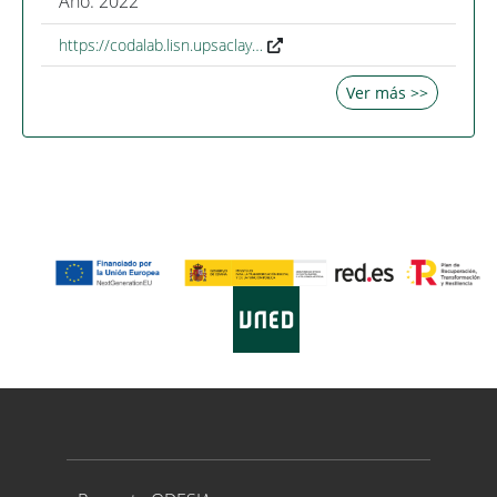
Año: 2022
https://codalab.lisn.upsaclay…
Ver más >>
Proyecto ODESIA