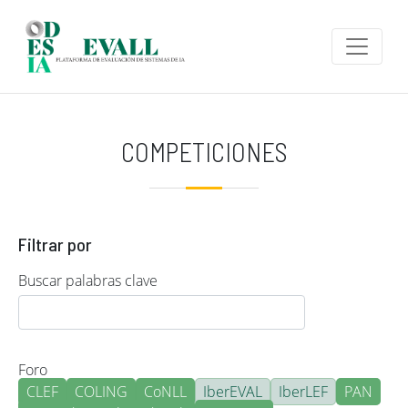
Pasar al contenido principal
COMPETICIONES
Filtrar por
Buscar palabras clave
Foro
CLEF
COLING
CoNLL
IberEVAL
IberLEF
PAN