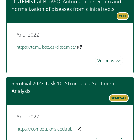
DisTEMIST at BioASQ: Automatic detection and
normalization of diseases from clinical texts
CLEF
Año: 2022
https://temu.bsc.es/distemist/
Ver más >>
SemEval 2022 Task 10: Structured Sentiment
Analysis
SEMEVAL
Año: 2022
https://competitions.codalab…