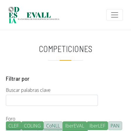
Pasar al contenido principal
COMPETICIONES
Filtrar por
Buscar palabras clave
Foro
CLEF
COLING
CoNLL
IberEVAL
IberLEF
PAN