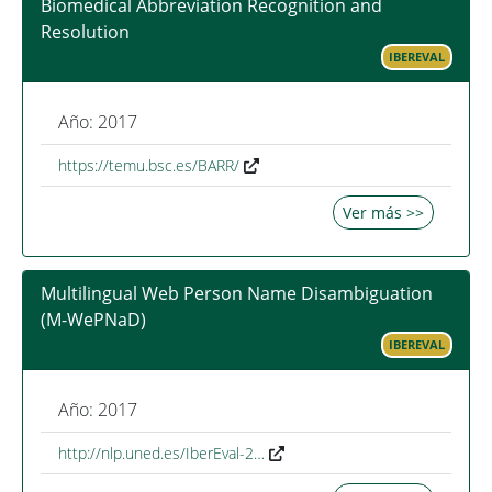
Biomedical Abbreviation Recognition and
Resolution
IBEREVAL
Año: 2017
https://temu.bsc.es/BARR/
Ver más >>
Multilingual Web Person Name Disambiguation
(M-WePNaD)
IBEREVAL
Año: 2017
http://nlp.uned.es/IberEval-2…