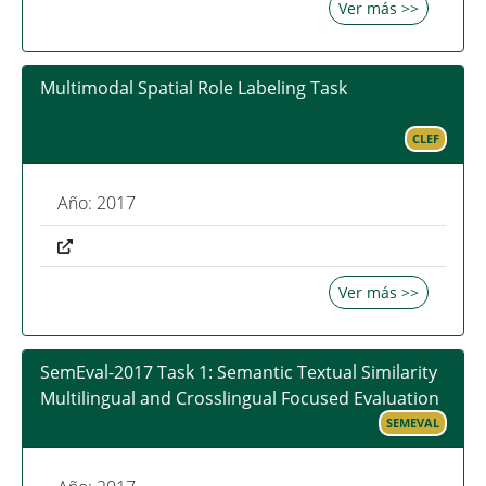
Ver más >>
Multimodal Spatial Role Labeling Task
CLEF
Año: 2017
Ver más >>
SemEval-2017 Task 1: Semantic Textual Similarity
Multilingual and Crosslingual Focused Evaluation
SEMEVAL